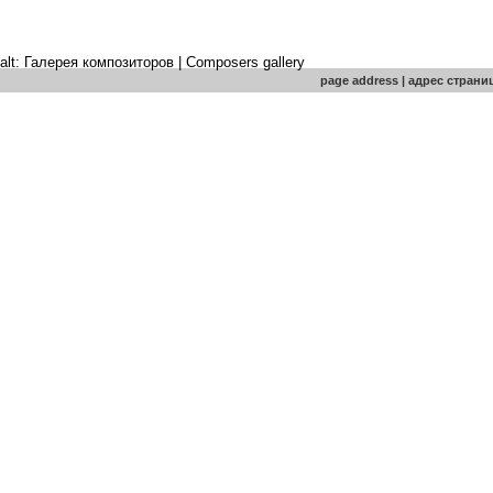
alt: Галерея композиторов | Composers gallery
page address | адрес стран