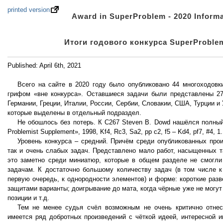
printed version
Award in SuperProblem - 2020 Inform
Итоги годового конкурса SuperProblem
Published: April 6th, 2021
Всего на сайте в 2020 году было опубликовано 44 многоходовки
грифом «вне конкурса». Оставшиеся задачи были представлены 27 
Германии, Греции, Италии, России, Сербии, Словакии, США, Турции и
которые выделены в отдельный подраздел.
Не обошлось без потерь. К C267 Steven B. Dowd нашёлся полный
Problemist Supplement», 1998, Kf4, Rc3, Sa2, pp c2, f5 – Kd4, pf7, #4, 1
Уровень конкурса – средний. Причём среди опубликованных прои
так и очень слабых задач. Представлено мало работ, насыщенных т
это заметно среди миниатюр, которые в общем разделе не смогли
задачам. К достаточно большому количеству задач (в том числе к
первую очередь, к однородности элементов) и форме: короткие разв
защитами варианты; доигрывание до мата, когда чёрные уже не могут
позиции и т.д.
Тем не менее судья счёл возможным не очень критично отне
имеется ряд добротных произведений с чёткой идеей, интересной и