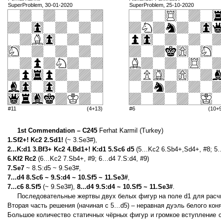
SuperProblem, 30-01-2020
SuperProblem, 25-10-2020
#11
(4+13)
#6
(10+
1st Commendation – C245
Ferhat Karmil (Turkey)
1.Sf2+! Kc2 2.Sd1!
(~ 3.Se3#),
2...K:d1 3.Bf3+ Kc2 4.Bd1+! K:d1 5.Sc6 d5
(5…Kc2 6.Sb4+,Sd4+, #8; 5
6.Kf2 Rc2
(6…Kc2 7.Sb4+, #9; 6…d4 7.S:d4, #9)
7.Se7
~ 8.S:d5 ~ 9.Se3#,
7...d4 8.Sc6 ~ 9.S:d4 ~ 10.Sf5 ~ 11.Se3#
,
7...c6 8.Sf5
(~ 9.Se3#),
8...d4 9.S:d4 ~ 10.Sf5 ~ 11.Se3#
.
Последовательные жертвы двух белых фигур на поле d1 для расчи
Вторая часть решения (начиная с 5…d5) – неравная дуэль белого коня
Большое количество статичных чёрных фигур и громкое вступление с