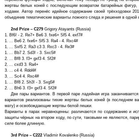
жертвы белых коней с последующим возвратом батарейных фигур, 
ходами. Автор перенёс идейное содержание своей трёхходовки 20
объединив тематические варианты ложного следа и решения в одной 
2nd Prize – C279
Grigory Atayants (Russia)
1. Bf6! - 2. Re7+ Be6 3. fxe6+ Sf5 4. exf7#
1. ... Be6 2. fxe6+ Sf5 3. Ra4 - 4. Rxc4#
1. ... Sxf5 2. Ra3 c3 3. Rxc3 - 4. Re3#
1. ... Bb7 2. Sd3! - 3. Sxc5#
2. ... Bf8 3. f3+ gxf3 4. Sf2#
2. ... cxd3 3. Ra4+
3. ... c4 4. Rdd4#
3. ... Sc4 4. Rxc4#
1. ... Bf8 2. Sh3! - 3. Sxg5#
2. ... Bh6 3. f3+ gxf3 4. Sf2#
Две пары вариантов. В первой паре ладейная игра заканчивается
вариантов реализованы тихие жертвы белых коней (в последнем ва
мату) и освобождающие жертвы белой пешки.
Варианты в парах неравноценны: различаются по содержанию и исп
защиты чёрных на втором ходу, по сути, таковыми не являются, пари
силе более длинную.
3rd Prize – C222
Vladimir Kovalenko (Russia)