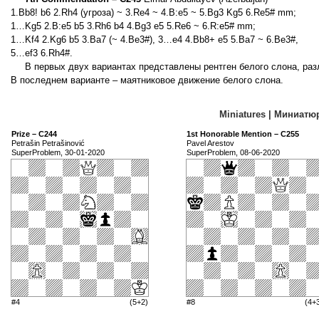
1.Bb8! b6 2.Rh4 (угроза) ~ 3.Re4 ~ 4.B:e5 ~ 5.Bg3 Kg5 6.Re5# mm;
1…Kg5 2.B:e5 b5 3.Rh6 b4 4.Bg3 e5 5.Re6 ~ 6.R:e5# mm;
1…Kf4 2.Kg6 b5 3.Ba7 (~ 4.Be3#), 3…e4 4.Bb8+ e5 5.Ba7 ~ 6.Be3#,
5…ef3 6.Rh4#.
В первых двух вариантах представлены рентген белого слона, ра
В последнем варианте – маятниковое движение белого слона.
Miniatures | Миниат
Prize – C244
1st Honorable Mention – C255
Petrašin Petrašinović
Pavel Arestov
SuperProblem, 30-01-2020
SuperProblem, 08-06-2020
#4
(5+2)
#8
(4+