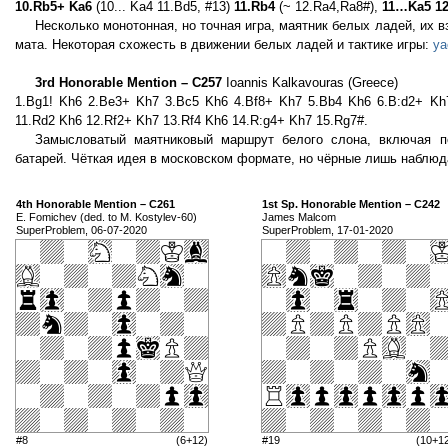
10.Rb5+ Ka6
(10... Ka4 11.Bd5, #13)
11.Rb4
(~ 12.Ra4,Ra8#),
11…Ka5 1
Несколько монотонная, но точная игра, маятник белых ладей, их 
мата. Некоторая схожесть в движении белых ладей и тактике игры:
ya
3rd Honorable Mention – C257
Ioannis Kalkavouras (Greece)
1.Bg1! Kh6 2.Be3+ Kh7 3.Bc5 Kh6 4.Bf8+ Kh7 5.Bb4 Kh6 6.B:d2+ Kh
11.Rd2 Kh6 12.Rf2+ Kh7 13.Rf4 Kh6 14.R:g4+ Kh7 15.Rg7#.
Замысловатый маятниковый маршрут белого слона, включая пе
батарей. Чёткая идея в московском формате, но чёрные лишь наблю
4th Honorable Mention – C261
1st Sp. Honorable Mention – C242
E. Fomichev (ded. to M. Kostylev-60)
James Malcom
SuperProblem, 06-07-2020
SuperProblem, 17-01-2020
#8
(6+12)
#19
(10+1