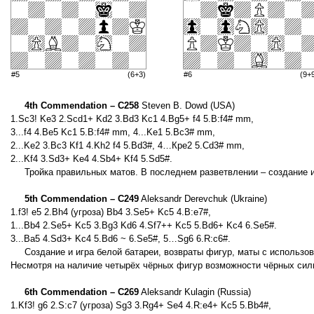
#5
(6+3)
#6
(9+
4th Commendation – C258
Steven B. Dowd (USA)
1.Sc3! Ke3 2.Scd1+ Kd2 3.Bd3 Kc1 4.Bg5+ f4 5.B:f4# mm,
3...f4 4.Be5 Kc1 5.B:f4# mm, 4...Ke1 5.Bc3# mm,
2...Ke2 3.Bc3 Kf1 4.Kh2 f4 5.Bd3#, 4…Кре2 5.Сd3# mm,
2...Kf4 3.Sd3+ Ke4 4.Sb4+ Kf4 5.Sd5#.
Тройка правильных матов. В последнем разветвлении – создание и
5th Commendation – C249
Aleksandr Derevchuk (Ukraine)
1.f3! e5 2.Bh4 (угроза) Bb4 3.Se5+ Kc5 4.B:e7#,
1...Bb4 2.Se5+ Kc5 3.Bg3 Kd6 4.Sf7++ Kc5 5.Bd6+ Kc4 6.Se5#.
3...Ba5 4.Sd3+ Kc4 5.Bd6 ~ 6.Se5#, 5…Sg6 6.R:c6#.
Создание и игра белой батареи, возвраты фигур, маты с использо
Несмотря на наличие четырёх чёрных фигур возможности чёрных сил
6th Commendation – C269
Aleksandr Kulagin (Russia)
1.Kf3! g6 2.S:c7 (угроза) Sg3 3.Rg4+ Se4 4.R:e4+ Kc5 5.Bb4#,