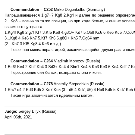
Commendation – C252
Mirko Degenkolbe (Germany)
Напрашивающееся 1.g7+? Kg8 2.Kg4 и далее по решению опровергае
2…Kg8 – возникла та же позиция, но при ходе белых, и они не успе
взаимного цугцванга.
1.Kg4! Kg8 2.g7! Kf7 3.Kf5 Ke8 4.g8Q+ Kd7 5.Qb8 Kc6 6.Ke6 Kc5 7.Qd6#
3...Kg8 4.Ke6 Kh7 5.Kf7 Kh6 6.g8Q+ Kh5 7.Qg6# mm
(2…Kh7 3.Kf5 Kg8 4.Ke6 и т.д.).
Пешечная миниатюра с игрой, заканчивающейся двумя различны
Commendation – C264
Vladimir Morozov (Russia)
1.Bc6! Kc4 2.Kb2 Kb4 3.Sd3+ Kc4 4.Sbc1 Kd4 5.Kb3 Ke3 6.Kc4 Kd2 7.K
Перестроение сил белых, возвраты слона и коня.
Commendation – C278
Anatoliy Stepochkin (Russia)
1.Bh7! d4 2.Bd3 Kd5 3.Kc7 Kc5 (3…d6 4.Kd7, #6) 4.Rb8 Kd5 5.K:d7 Ke5 
Тихая игра заканчивается идеальным матом.
Judge:
Sergey Bilyk (Russia)
April 06th, 2021