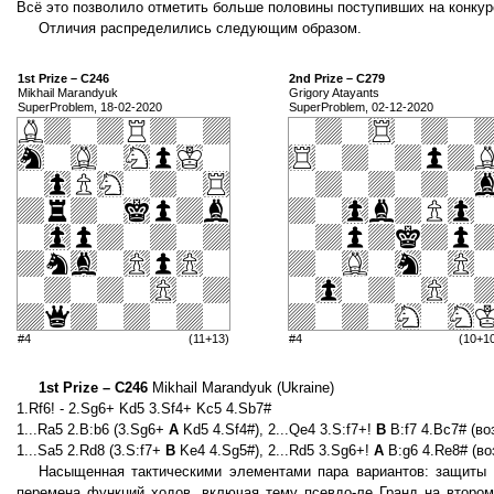
Всё это позволило отметить больше половины поступивших на конкур
Отличия распределились следующим образом.
1st Prize – C246
2nd Prize – C279
Mikhail Marandyuk
Grigory Atayants
SuperProblem, 18-02-2020
SuperProblem, 02-12-2020
#4
(11+13)
#4
(10+1
1st Prize – C246
Mikhail Marandyuk (Ukraine)
1.Rf6! - 2.Sg6+ Kd5 3.Sf4+ Kc5 4.Sb7#
1...Ra5 2.B:b6 (3.Sg6+
A
Kd5 4.Sf4#), 2...Qe4 3.S:f7+!
B
B:f7 4.Bc7# (во
1...Sa5 2.Rd8 (3.S:f7+
B
Ke4 4.Sg5#), 2...Rd5 3.Sg6+!
A
B:g6 4.Re8# (во
Насыщенная тактическими элементами пара вариантов: защиты н
перемена функций ходов, включая тему псевдо-ле Гранд на второ