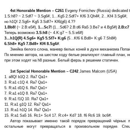
4st Honorable Mention – C261
Evgeny Fomichev (Russia) dedicated to
1.S:h8? ~ 2.Sdf7 ~ 3.Sg6#, 1…Kg5 2.Sdf7+ Kf6 3.Qh4#, 2…Kf4 3.Sg6#,
но h1Q! 2.Sg6+ Kg5 3.Sdf7+ Kf6(g6) 4.??
1.Bb8!
(~ 2.B:e5#),
1…Sc7!
(1…Sd6? 2.B:d6 Ra5 3.Be7 и 4.Bg5#)
2.B:c7
Теперь возможно
3.S:h8
(~ 4.K:g7 ~ 5.S:e6#)
3…h1Q(R) 4.Sg6+ Kg5 5.Sf7+ K:g6
(5…Kf6 6.Bd8+ K:g6 7.Sh8#)
6.Sh8+ Kg5 7.Bd8+ Kf4 8.Sg6#
.
Змейка белого слона, маневр белых коней в духе механизма Попа
По мнению автора, на шестом ходу белые реализуют главный план, но 
при этом ходят на h8 разные. Белый ферзь в решении статичен.
1st Special Honorable Mention – C242
James Malcom (USA)
1. a8Q! b1Q 2. Ra7 Qa1+
3. R:a1 c1Q 4. Ra7 Qa1+
5. R:a1 d1Q 6. Ra7 Qa1+
7. R:a1 e1Q 8. Ra7 Qa1+
9. R:a1 f1Q 10. Ra7 Qa1+
11. R:a1 g1Q 12. Ra7 Qa1+
13. R:a1 h1Q 14. Ra7 Qa1+
15. R:a1 Sa5 16. Rc1+ Sc4 17. R:c4+ Kd7 18. f6 Rc6 19. bc6#.
Автор показывает именно такой порядок превращений чёрных 
остальные могут превращаться в произвольном порядке. Спе