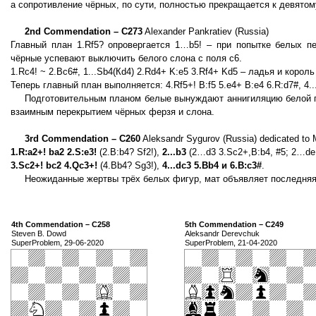
а сопротивление чёрных, по сути, полностью прекращается к девятом
2nd Commendation – C273
Alexander Pankratiev (Russia)
Главный план 1.Rf5? опровергается 1…b5! – при попытке белых п
чёрные успевают выключить белого слона с поля с6.
1.Rc4! ~ 2.Bc6#, 1...Sb4(Кd4) 2.Rd4+ K:e5 3.Rf4+ Kd5 – ладья и коро
Теперь главный план выполняется: 4.Rf5+! B:f5 5.e4+ B:e4 6.R:d7#, 4..
Подготовительным планом белые вынуждают аннигиляцию белой пе
взаимным перекрытием чёрных ферзя и слона.
3rd Commendation – C260
Aleksandr Sygurov (Russia) dedicated to M
1.R:a2+! ba2 2.S:e3!
(2.B:b4? Sf2!),
2...b3
(2…d3 3.Sс2+,B:b4, #5; 2…de 
3.Sc2+! bc2 4.Qc3+!
(4.Bb4? Sg3!),
4...dc3 5.Bb4 и 6.B:c3#
.
Неожиданные жертвы трёх белых фигур, мат объявляет последняя
4th Commendation – C258
5th Commendation – C249
Steven B. Dowd
Aleksandr Derevchuk
SuperProblem, 29-06-2020
SuperProblem, 21-04-2020