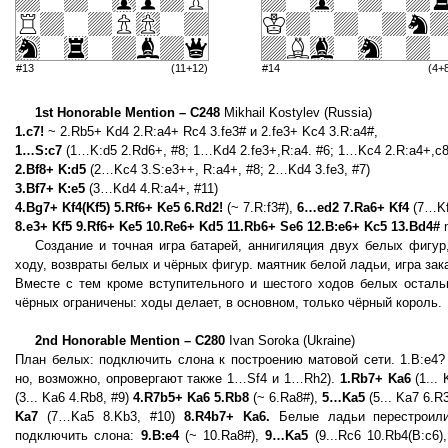
#13
(11+12)
#14
(4+
1st Honorable Mention – C248
Mikhail Kostylev (Russia)
1.c7!
~ 2.Rb5+ Kd4 2.R:a4+ Rc4 3.fe3# и 2.fe3+ Kc4 3.R:a4#,
1…S:c7
(1…K:d5 2.Rd6+, #8; 1…Kd4 2.fe3+,R:a4. #6; 1…Kc4 2.R:a4+,с8
2.Bf8+ K:d5
(2…Kc4 3.S:e3++, R:a4+, #8; 2…Kd4 3.fe3, #7)
3.Bf7+ K:e5
(3…Kd4 4.R:а4+, #11)
4.Bg7+ Kf4(Kf5) 5.Rf6+ Ke5 6.Rd2!
(~ 7.R:f3#),
6…ed2 7.Ra6+ Kf4
(7…Kf
8.e3+ Kf5 9.Rf6+ Ke5 10.Re6+ Kd5 11.Rb6+ Se6 12.B:e6+ Kc5 13.Bd4#
Создание и точная игра батарей, аннигиляция двух белых фигур
ходу, возвраты белых и чёрных фигур. маятник белой ладьи, игра за
Вместе с тем кроме вступительного и шестого ходов белых осталь
чёрных ограничены: ходы делает, в основном, только чёрный король.
2nd Honorable Mention – C280
Ivan Soroka (Ukraine)
План белых: подключить слона к построению матовой сети. 1.B:e4? о
но, возможно, опровергают также 1…Sf4 и 1…Rh2).
1.Rb7+ Ka6
(1...
(3... Ka6 4.Rb8, #9)
4.R7b5+ Ka6 5.Rb8
(~ 6.Ra8#),
5…Ka5
(5... Ka7 6.
Ka7
(7…Ka5 8.Kb3, #10)
8.R4b7+ Ka6.
Белые ладьи перестроили
подключить слона:
9.B:e4
(~ 10.Ra8#),
9…Ka5
(9...Rc6 10.Rb4(B:c6)