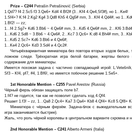
Prize – C244
Petrašin Petrašinović (Serbia)
1.Qd7? f4 2.Sc5 f3 3.Qe6+ Kd4 4.Bf2# (3…Kf4 4.Qe4,Sf3#), но 1...Ke4!
1.Sf4+? K:f4 2.Kg2 Kg4 3.Qd8 Kh5 4.Qg5# mm, 3...Kf4 4.Qd4#, но 1...Kd
1.Bf2! — zz;
1...f4 2.Sg7+ Kd6 3.Bb6 ~ 4.Qe6# mm, 3…Kd5 4.Qе6# mm, 2…Kf6 3.Bd4
1...Kd6 2.Sd8 ~ 3.Bb6 ~ 4.Qe6#, 2...Kc7 3.Qc6+ K:d8 4.Bh4# mm, 3...Kb
1...Kd5 2.Sc7+ Kd6 3.Bb6 и 4.Qe6#;
1...Ke4 2.Qc6+ Kd3 3.Sd4 и 4.Qc2#.
Четырёхвариантная миниатюра без повтора вторых ходов белых, 
ложном следе. Трёхкратная игра белой батареи, жертвы белого
содержание для миниатюры.
Имеется похожая задача с частично совпадающей игрой: L.Vetešní
Sf3 – Kf4, pf7, #4, 1.Bf6!, но имеется побочное решение 1.Se5+.
1st Honorable Mention – C255
Pavel Arestov (Russia)
Чёрный ферзь обязан защищать поле b7.
1.f4? не годится, так как не позволит сделать ход 4.Qf4.
Решает 1.f3! – zz, 1…Qa8 2.Qc4+ Ka7 3.Qa4+ Kb8 4.Qf4+ Kc8 5.Qf8+ 
Миниатюра с чёрным ферзём. Задача-блок с выжидательным вс
игра заканчивается быстрее).
Жаль, что роль чёрной королевы в центральном варианте скромна и н
2nd Honorable Mention – C241
Alberto Armeni (Italia)