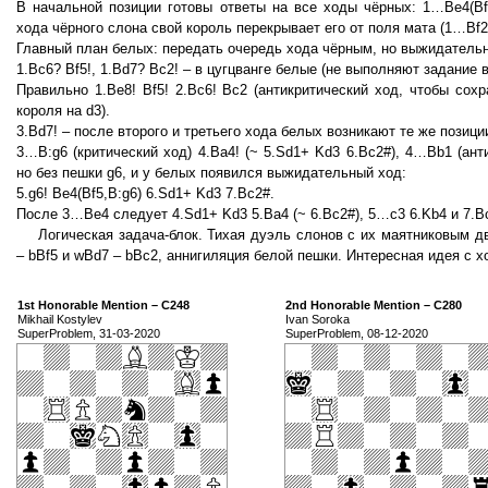
В начальной позиции готовы ответы на все ходы чёрных: 1…Bе4(Bf5
хода чёрного слона свой король перекрывает его от поля мата (1…Bf2(
Главный план белых: передать очередь хода чёрным, но выжидательн
1.Bc6? Bf5!, 1.Bd7? Bc2! – в цугцванге белые (не выполняют задание в
Правильно 1.Be8! Bf5! 2.Bc6! Bc2 (антикритический ход, чтобы сох
короля на d3).
3.Bd7! – после второго и третьего хода белых возникают те же позиции
3…B:g6 (критический ход) 4.Ba4! (~ 5.Sd1+ Kd3 6.Bc2#), 4…Bb1 (ант
но без пешки g6, и у белых появился выжидательный ход:
5.g6! Bе4(Bf5,B:g6) 6.Sd1+ Kd3 7.Bc2#.
После 3…Be4 следует 4.Sd1+ Kd3 5.Ba4 (~ 6.Bс2#), 5…c3 6.Kb4 и 7.B
Логическая задача-блок. Тихая дуэль слонов с их маятниковым д
– bBf5 и wBd7 – bBc2, аннигиляция белой пешки. Интересная идея с 
1st Honorable Mention – C248
2nd Honorable Mention – C280
Mikhail Kostylev
Ivan Soroka
SuperProblem, 31-03-2020
SuperProblem, 08-12-2020