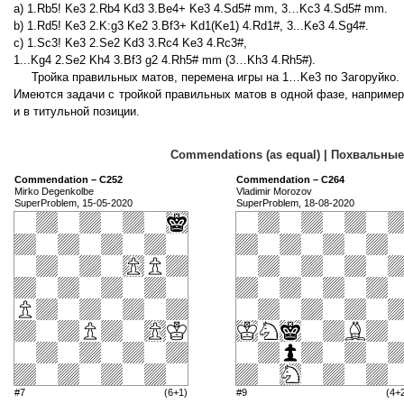
a) 1.Rb5! Ke3 2.Rb4 Kd3 3.Be4+ Ke3 4.Sd5# mm, 3…Kc3 4.Sd5# mm.
b) 1.Rd5! Ke3 2.K:g3 Ke2 3.Bf3+ Kd1(Ke1) 4.Rd1#, 3...Ke3 4.Sg4#.
c) 1.Sc3! Ke3 2.Se2 Kd3 3.Rc4 Ke3 4.Rc3#,
1...Kg4 2.Se2 Kh4 3.Bf3 g2 4.Rh5# mm (3…Kh3 4.Rh5#).
Тройка правильных матов, перемена игры на 1…Kе3 по Загоруйко.
Имеются задачи с тройкой правильных матов в одной фазе, наприме
и в титульной позиции.
Commendations (as equal) | Похвальны
Commendation – C252
Commendation – C264
Mirko Degenkolbe
Vladimir Morozov
SuperProblem, 15-05-2020
SuperProblem, 18-08-2020
#7
(6+1)
#9
(4+