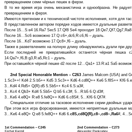
превращением семи чёрных пешек в ферзи.
В то же время игра очень механистична и однообразна. Не радует
превращением в ферзя.
Имеются претензии и к технической чистоте исполнения, хотя для таск
В представленном автором порядке ходов имеются дуальные разветв
После 15…S:е4 16.Rа7 Sес5 17.Qf8 Sе4 проходит 18.Qе7,Qf7,Qg7,Rа8
После 16…Sс6 возможно 17.Q:с6+,dc6,R:с6,f6 – дуаль.
После 16…Kd7 возможно 17.Qс8+,f6 – дуаль.
Также в разветвлениях на полную длину обнаружились дуали при дру
Если последней не превратившейся останется чёрная пешка 
14.Qа7+,f6,B:g3,R:а5,Rс1 – дуаль.
При оставшейся чёрной пешке d2 после 12…Qа1+ 13.R:а1 Sа5 возможн
2nd Special Honorable Mention – C263
James Malcom (USA) and Guu
1.Sc3++! Kd4 2.S:b5++ Kd5 3.Sc3++ Kd6 4.cd8Q++ Ke6 5.f8S++ Kf6 6.
3...Kd4 4.Rd5+ Q(R):d5 5.Sb5++ Kc4 6.S:a3#,
3...Kc4 4.Qb3+ Kd4 5.Sb5+ Q:b5 6.c3#, 5…R:b5 6.Q:d3#,
3...Ke6 4.e8Q+ R:e8 5.fe8Q++ Kd6 6.c8S#, 5…Kf6 6.Qf7#.
Специальное отличие за тасковое исполнение серии двойных удар
При этом вся игра форсированная, имеются неприятные дуальные ма
3…Kе6 4.е8Q+ Q:е8 5.fe8Q++ Kd6 6.
с8S,сd8Q(R),с8~,cd8~,Rа6
#, 4…Sе
1st Commendation – C245
2nd Commendation – C273
Ferhat Karmil
Alexander Pankratiev