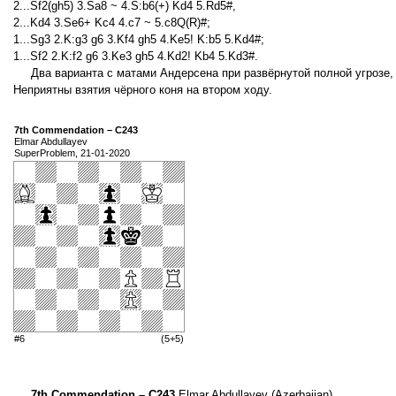
2...Sf2(gh5) 3.Sa8 ~ 4.S:b6(+) Kd4 5.Rd5#,
2...Kd4 3.Se6+ Kc4 4.c7 ~ 5.c8Q(R)#;
1...Sg3 2.K:g3 g6 3.Kf4 gh5 4.Ke5! K:b5 5.Kd4#;
1...Sf2 2.K:f2 g6 3.Ke3 gh5 4.Kd2! Kb4 5.Kd3#.
Два варианта с матами Андерсена при развёрнутой полной угрозе
Неприятны взятия чёрного коня на втором ходу.
7th Commendation – C243
Elmar Abdullayev
SuperProblem, 21-01-2020
#6
(5+5)
7th Commendation – C243
Elmar Abdullayev (Azerbaijan)