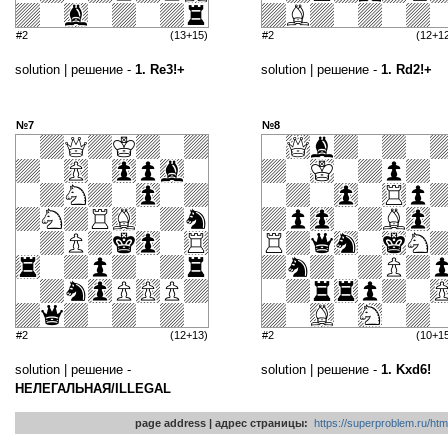
#2
(13+15)
#2
(12+1
solution | решение -
1. Re3!+
solution | решение -
1. Rd2!+
№7
№8
#2
(12+13)
#2
(10+1
solution | решение -
solution | решение -
1. Kxd6!
НЕЛЕГАЛЬНАЯ/ILLEGAL
page address | адрес страницы:
https://superproblem.ru/ht