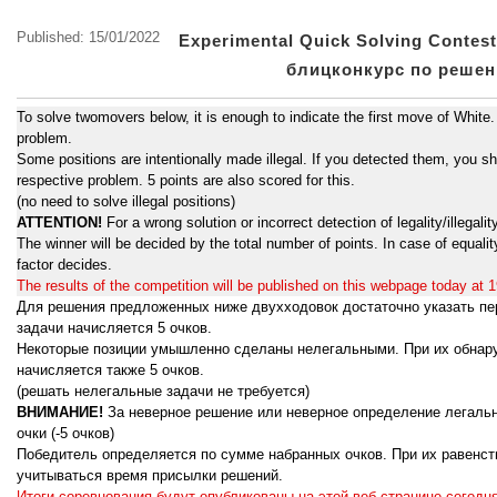
Published: 15/01/2022
Experimental Quick Solving Conte
блицконкурс по реше
To solve twomovers below, it is enough to indicate the first move of White. 
problem.
Some positions are intentionally made illegal. If you detected them, you sh
respective problem. 5 points are also scored for this.
(no need to solve illegal positions)
ATTENTION!
For a wrong solution or incorrect detection of legality/illegalit
The winner will be decided by the total number of points. In case of equality
factor decides.
The results of the competition will be published on this webpage today at
Для решения предложенных ниже двухходовок достаточно указать пе
задачи начисляется 5 очков.
Некоторые позиции умышленно сделаны нелегальными. При их обнар
начисляется также 5 очков.
(решать нелегальные задачи не требуется)
ВНИМАНИЕ!
За неверное решение или неверное определение легаль
очки (-5 очков)
Победитель определяется по сумме набранных очков. При их равенств
учитываться время присылки решений.
Итоги соревнования будут опубликованы на этой веб-странице сегодня