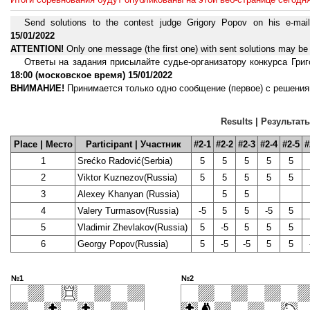
Send solutions to the contest judge Grigory Popov on his e-mai
15/01/2022
ATTENTION!
Only one message (the first one) with sent solutions may be 
Ответы на задания присылайте судье-организатору конкурса Григ
18:00 (московское время) 15/01/2022
ВНИМАНИЕ!
Принимается только одно сообщение (первое) с решения
Results | Результат
Place | Место
Participant | Участник
#2-1
#2-2
#2-3
#2-4
#2-5
#
1
Srećko Radović(Serbia)
5
5
5
5
5
2
Viktor Kuznezov(Russia)
5
5
5
5
5
3
Alexey Khanyan (Russia)
5
5
4
Valery Turmasov(Russia)
-5
5
5
-5
5
5
Vladimir Zhevlakov(Russia)
5
-5
5
5
5
6
Georgy Popov(Russia)
5
-5
-5
5
5
№1
№2