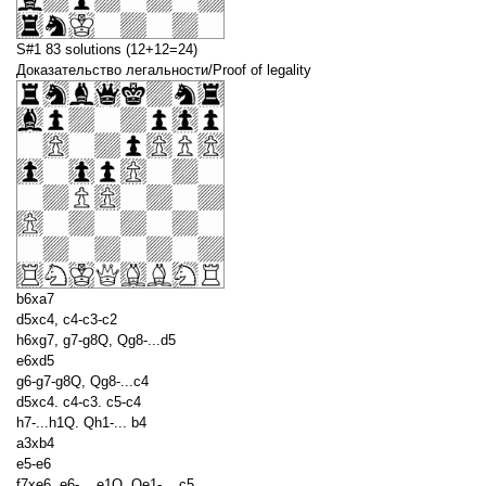
S#1 83 solutions (12+12=24)
Доказательство легальности/Proof of legality
b6xa7
d5xc4, c4-c3-c2
h6xg7, g7-g8Q, Qg8-...d5
e6xd5
g6-g7-g8Q, Qg8-...c4
d5xc4. c4-c3. c5-c4
h7-...h1Q. Qh1-... b4
a3xb4
e5-e6
f7xe6, e6-... e1Q, Qe1-... c5