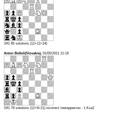
S#1 85 solutions (12+12=24)
Anton Bidleň(Slovakia),
01/05/2021 21-19
S#1 79 solutions (12+9=21) incorrect /некорректно - 1.Kxa2