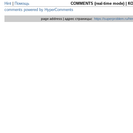
Hint
|
Помощь
COMMENTS (real-time mode) | 
comments powered by HyperComments
page address | адрес страницы:
https://superproblem.ru/h