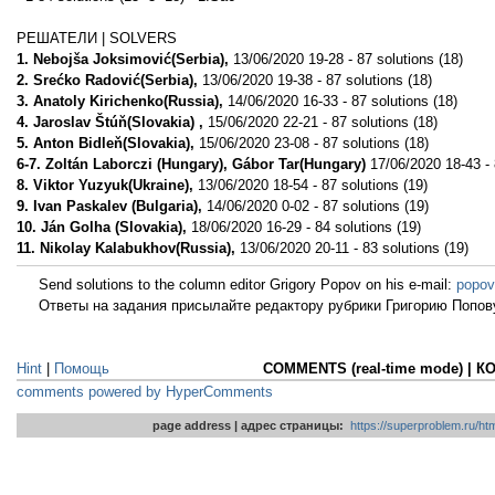
РЕШАТЕЛИ | SOLVERS
1. Nebojša Joksimović(Serbia),
13/06/2020 19-28 - 87 solutions (18)
2. Srećko Radović(Serbia),
13/06/2020 19-38 - 87 solutions (18)
3. Anatoly Kirichenko(Russia),
14/06/2020 16-33 - 87 solutions (18)
4. Jaroslav Štúň(Slovakia) ,
15/06/2020 22-21 - 87 solutions (18)
5. Anton Bidleň(Slovakia),
15/06/2020 23-08 - 87 solutions (18)
6-7. Zoltán Laborczi (Hungary), Gábor Tar(Hungary)
17/06/2020 18-43 - 
8. Viktor Yuzyuk(Ukraine),
13/06/2020 18-54 - 87 solutions (19)
9. Ivan Paskalev (Bulgaria),
14/06/2020 0-02 - 87 solutions (19)
10. Ján Golha (Slovakia),
18/06/2020 16-29 - 84 solutions (19)
11. Nikolay Kalabukhov(Russia),
13/06/2020 20-11 - 83 solutions (19)
Send solutions to the column editor Grigory Popov on his e-mail:
popov
Ответы на задания присылайте редактору рубрики Григорию Попову
Hint
|
Помощь
COMMENTS (real-time mode) | 
comments powered by HyperComments
page address | адрес страницы:
https://superproblem.ru/h