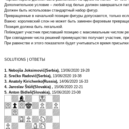
Дополнительное условие – любой ход белых должен завершаться па
Должен быть использован стандартный набор фигур.
Превращенные в начальной позиции фигуры допускаются, только если
Важно: королевский слон не может быть заменен ферзевым превраще
Позиция должна быть легальной.
Побеждает участник приславший позицию с максимальным числом ре
При совпадении числа решений преимущество получает участник, пр
При равенстве и этого показателя будет учитываться время присылки
SOLUTIONS | ОТВЕТЫ
1. Nebojša Joksimović(Serbia),
13/06/2020 19-28
2. Srećko Radović(Serbia),
13/06/2020 19-38
3. Anatoly Kirichenko(Russia),
14/06/2020 16-33
4. Jaroslav Štúň(Slovakia) ,
15/06/2020 22-21
5. Anton Bidleň(Slovakia),
15/06/2020 23-08