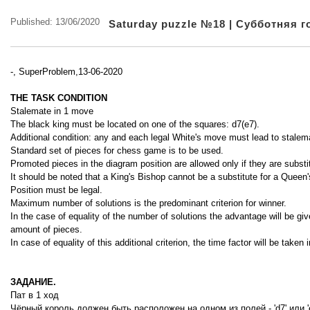
Published: 13/06/2020
Saturday puzzle №18 | Субботняя 
-, SuperProblem,13-06-2020
THE TASK CONDITION
Stalemate in 1 move
The black king must be located on one of the squares: d7(e7).
Additional condition: any and each legal White's move must lead to stalema
Standard set of pieces for chess game is to be used.
Promoted pieces in the diagram position are allowed only if they are substi
It should be noted that a King's Bishop cannot be a substitute for a Queen'
Position must be legal.
Maximum number of solutions is the predominant criterion for winner.
In the case of equality of the number of solutions the advantage will be give
amount of pieces.
In case of equality of this additional criterion, the time factor will be taken 
ЗАДАНИЕ.
Пат в 1 ход
Чёрный король должен быть расположен на одном из полей - 'd7' или 'e