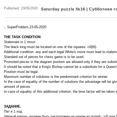
Published: 23/05/2020
Saturday puzzle №16 | Субботняя 
-, SuperProblem,23-05-2020
THE TASK CONDITION
Stalemate in 1 move
The black king must be located on one of the squares: c6(f6).
Additional condition: any and each legal White's move must lead to stalema
Standard set of pieces for chess game is to be used.
Promoted pieces in the diagram position are allowed only if they are substi
It should be noted that a King's Bishop cannot be a substitute for a Queen'
Position must be legal.
Maximum number of solutions is the predominant criterion for winner.
In the case of equality of the number of solutions the advantage will be give
amount of pieces.
In case of equality of this additional criterion, the time factor will be taken 
ЗАДАНИЕ.
Пат в 1 ход
Чёрный король должен быть расположен на одном из полей - 'c6' или 'f