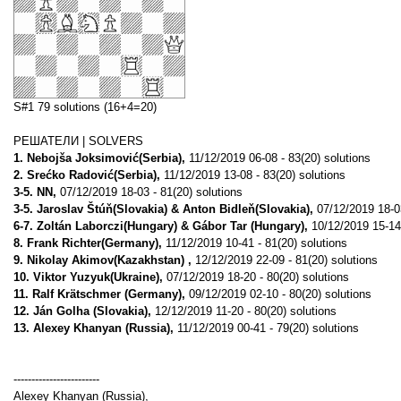
S#1 79 solutions (16+4=20)
РЕШАТЕЛИ | SOLVERS
1. Nebojša Joksimović(Serbia),
11/12/2019 06-08 - 83(20) solutions
2. Srećko Radović(Serbia),
11/12/2019 13-08 - 83(20) solutions
3-5. NN,
07/12/2019 18-03 - 81(20) solutions
3-5. Jaroslav Štúň(Slovakia) & Anton Bidleň(Slovakia),
07/12/2019 18-03
6-7. Zoltán Laborczi(Hungary) & Gábor Tar (Hungary),
10/12/2019 15-14 
8. Frank Richter(Germany),
11/12/2019 10-41 - 81(20) solutions
9. Nikolay Akimov(Kazakhstan) ,
12/12/2019 22-09 - 81(20) solutions
10. Viktor Yuzyuk(Ukraine),
07/12/2019 18-20 - 80(20) solutions
11. Ralf Krätschmer (Germany),
09/12/2019 02-10 - 80(20) solutions
12. Ján Golha (Slovakia),
12/12/2019 11-20 - 80(20) solutions
13. Alexey Khanyan (Russia),
11/12/2019 00-41 - 79(20) solutions
------------------------
Alexey Khanyan (Russia),