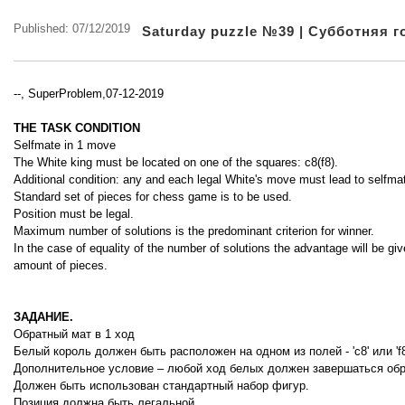
Published: 07/12/2019
Saturday puzzle №39 | Субботняя 
--, SuperProblem,07-12-2019
THE TASK CONDITION
Selfmate in 1 move
The White king must be located on one of the squares: c8(f8).
Additional condition: any and each legal White's move must lead to selfma
Standard set of pieces for chess game is to be used.
Position must be legal.
Maximum number of solutions is the predominant criterion for winner.
In the case of equality of the number of solutions the advantage will be give
amount of pieces.
ЗАДАНИЕ.
Обратный мат в 1 ход
Белый король должен быть расположен на одном из полей - 'c8' или 'f8
Дополнительное условие – любой ход белых должен завершаться об
Должен быть использован стандартный набор фигур.
Позиция должна быть легальной.