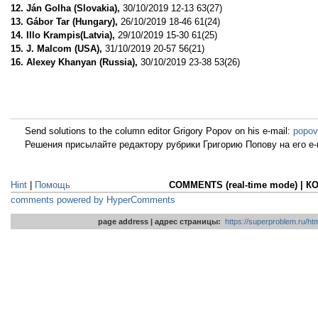
12. Ján Golha (Slovakia),
30/10/2019 12-13 63(27)
13. Gábor Tar (Hungary),
26/10/2019 18-46 61(24)
14. Illo Krampis(Latvia),
29/10/2019 15-30 61(25)
15. J. Malcom (USA),
31/10/2019 20-57 56(21)
16. Alexey Khanyan (Russia),
30/10/2019 23-38 53(26)
Send solutions to the column editor Grigory Popov on his e-mail:
popov
Решения присылайте редактору рубрики Григорию Попову на его e-
Hint
|
Помощь
COMMENTS (real-time mode) | 
comments powered by HyperComments
page address | адрес страницы:
https://superproblem.ru/h