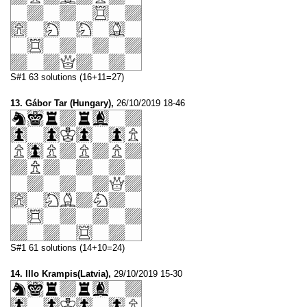
S#1 63 solutions (16+11=27)
13. Gábor Tar (Hungary),
26/10/2019 18-46
S#1 61 solutions (14+10=24)
14. Illo Krampis(Latvia),
29/10/2019 15-30