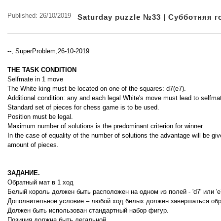
Published: 26/10/2019
Saturday puzzle №33 | Субботняя 
--, SuperProblem,26-10-2019
THE TASK CONDITION
Selfmate in 1 move
The White king must be located on one of the squares: d7(e7).
Additional condition: any and each legal White's move must lead to selfma
Standard set of pieces for chess game is to be used.
Position must be legal.
Maximum number of solutions is the predominant criterion for winner.
In the case of equality of the number of solutions the advantage will be give
amount of pieces.
ЗАДАНИЕ.
Обратный мат в 1 ход
Белый король должен быть расположен на одном из полей - 'd7' или 'e7
Дополнительное условие – любой ход белых должен завершаться об
Должен быть использован стандартный набор фигур.
Позиция должна быть легальной.