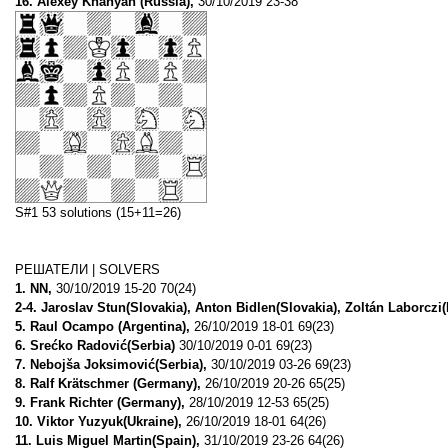
16. Alexey Khanyan (Russia),
30/10/2019 23-38
S#1 53 solutions (15+11=26)
РЕШАТЕЛИ | SOLVERS
1. NN,
30/10/2019 15-20 70(24)
2-4. Jaroslav Stun(Slovakia), Anton Bidlen(Slovakia), Zoltán Laborczi
5. Raul Ocampo (Argentina),
26/10/2019 18-01 69(23)
6. Srećko Radović(Serbia)
30/10/2019 0-01 69(23)
7. Nebojša Joksimović(Serbia),
30/10/2019 03-26 69(23)
8. Ralf Krätschmer (Germany),
26/10/2019 20-26 65(25)
9. Frank Richter (Germany),
28/10/2019 12-53 65(25)
10. Viktor Yuzyuk(Ukraine),
26/10/2019 18-01 64(26)
11. Luis Miguel Martin(Spain),
31/10/2019 23-26 64(26)