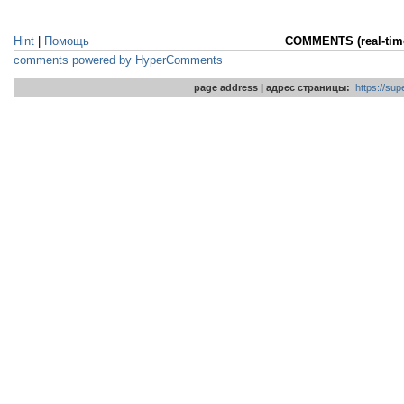
Hint
|
Помощь
COMMENTS (real-ti
comments powered by HyperComments
page address | адрес страницы:
https://su