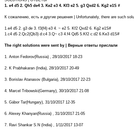
1. e4 d5 2. Qh5 de4 3. Ke2 e3 4. Kf3 e2 5. g3 Qxd2 6. Kg2 e1S #
К сожалению, есть и другие решения | Unfortunately, there are such solu
1.e4 d5 2. g3 de 3. f3(f4) e3 4. ~ e2 5. Kf2 Qxd2 6. Kg2 e1S#
1.c4 d5 2.Qc2(Qb3) d:c4 3.Q~ c3 4.f4 Qd5 5.Kf2 c:d2 6.Ke3 d1S#
The right solutions were sent by | Верные ответы прислали
1. Anton Fedorov(Russia) , 28/10/2017 18-23
2. K Prabhakaran (India), 28/10/2017 20-49
3. Borislav Atanasov (Bulgaria), 28/10/2017 22-23
4. Marcel Tribowski(Germany), 30/10/2017 21-08
5. Gábor Tar(Hungary), 31/10/2017 12-35
6. Alexey Khanyan(Russia) , 31/10/2017 21-05
7. Ravi Shankar S.N (India) , 1/11/2017 13-07