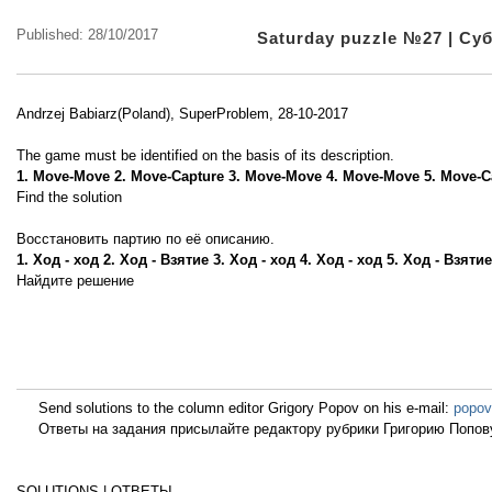
Published: 28/10/2017
Saturday puzzle №27 | С
Andrzej Babiarz(Poland), SuperProblem, 28-10-2017
The game must be identified on the basis of its description.
1. Move-Move 2. Move-Capture 3. Move-Move 4. Move-Move 5. Move-Ca
Find the solution
Восстановить партию по её описанию.
1. Ход - ход 2. Ход - Взятие 3. Ход - ход 4. Ход - ход 5. Ход - Взят
Найдите решение
Send solutions to the column editor Grigory Popov on his e-mail:
popov
Ответы на задания присылайте редактору рубрики Григорию Попову
SOLUTIONS | ОТВЕТЫ