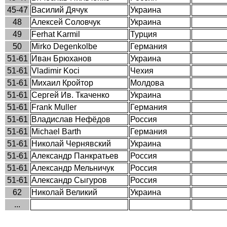
45-47
Василий Дячук
Украина
48
Алексей Соловчук
Украина
49
Ferhat Karmil
Турция
50
Mirko Degenkolbe
Германия
51-61
Иван Брюханов
Украина
51-61
Vladimir Koci
Чехия
51-61
Михаил Кройтор
Молдова
51-61
Сергей Ив. Ткаченко
Украина
51-61
Frank
Muller
Германия
51-61
Владислав Нефёдов
Россия
51-61
Michael Barth
Германия
51-61
Николай Чернявский
Украина
51-61
Александр Панкратьев
Россия
51-61
Александр Мельничук
Россия
51-61
Александр Сыгуров
Россия
62
Николай Великий
Украина
...