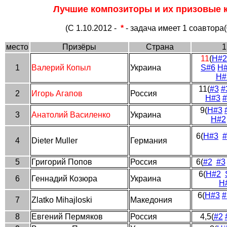
Лучшие композиторы и их призовые к
(С 1.10.2012 -
*
- задача имеет 1 соавтора(
место
Призёры
Страна
1
11
(
H#2
1
Валерий Копыл
Украина
S#6
H
H#
11(
#3
#
2
Игорь Агапов
Россия
H#3
#
9(
H#3
3
Анатолий Василенко
Украина
H#2
6(
H#3
#
4
Dieter Muller
Германия
5
Григорий Попов
Россия
6
(
#2
#3
6(
H#2
6
Геннадий Козюра
Украина
H
6(
H#3
#
7
Zlatko Mihajloski
Македония
8
Евгений Пермяков
Россия
4,5(
#2