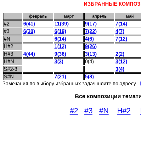
ИЗБРАННЫЕ КОМПОЗИ
февраль
март
апрель
май
#2
6(41)
11(39)
9(17)
7(14)
#3
6(30)
6(19)
7(22)
4(7)
#N
6(14)
4(6)
7(12)
H#2
1(12)
9(26)
H#3
4(44)
9(36)
3(13)
2(2)
H#N
3(3)
0(4)
3(12)
S
#2-3
3(4)
S
#N
7(21)
5(8)
Замечания по выбору избранных задач шлите по адресу -
Все композиции темати
#2
#3
#N
H#2