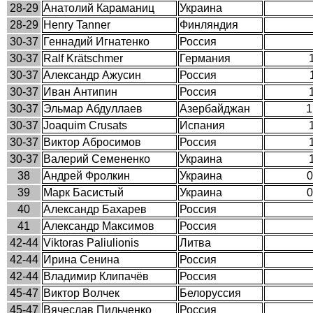
28-29
Анатолий Караманиц
Украина
28-29
Henry Tanner
Финляндия
30-37
Геннадий Игнатенко
Россия
30-37
Ralf Krätschmer
Германия
30-37
Александр Ажусин
Россия
30-37
Иван Антипин
Россия
30-37
Эльмар Абдуллаев
Азербайджан
1
30-37
Joaquim Crusats
Испания
30-37
Виктор Абросимов
Россия
30-37
Валерий Семененко
Украина
38
Андрей Фролкин
Украина
0
39
Марк Басистый
Украина
0
40
Александр Бахарев
Россия
41
Александр Максимов
Россия
42-44
Viktoras Paliulionis
Литва
42-44
Ирина Сенина
Россия
42-44
Владимир Клипачёв
Россия
45-47
Виктор Волчек
Белоруссия
45-47
Вячеслав Пильченко
Россия