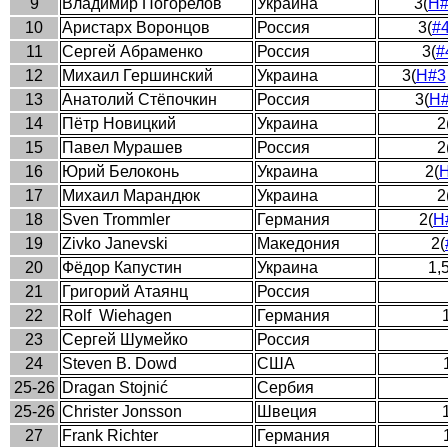
9
Владимир Погорелов
Украина
3(
H#
10
Аристарх Воронцов
Россия
3(
#
11
Сергей Абраменко
Россия
3(
#
12
Михаил Гершинский
Украина
3(
H#3
13
Анатолий Стёпочкин
Россия
3(
H
14
Пётр Новицкий
Украина
2
15
Павел Мурашев
Россия
2
16
Юрий Белоконь
Украина
2(
17
Михаил Марандюк
Украина
2
18
Sven Trommler
Германия
2(
H
19
Zivko Janevski
Македония
2(
20
Фёдор Капустин
Украина
1,5
21
Григорий Атаянц
Россия
22
Rolf
Wiehagen
Германия
23
Сергей Шумейко
Россия
24
Steven B. Dowd
США
25-26
Dragan Stojnić
Сербия
25-26
Christer
Jonsson
Швеция
27
Frank Richter
Германия