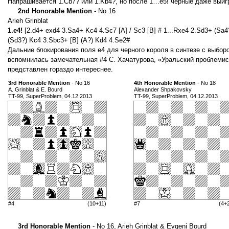
Напрашивается 1.Cb7? или 1.Kb4?, но после 1…e5! черные даже выиг
2nd Honorable Mention
- No 16
Arieh Grinblat
1.e4!
[2.d4+ exd4 3.Sa4+ Kc4 4.Sc7 [A] / Sc3 [B] # 1...Rxe4 2.Sd3+ (Sa4?
(Sd3?) Kc4 3.Sbc3+ [B] (A?) Kd4 4.Se2#
Дальние блокирования поля e4 для черного короля в синтезе с выбор
вспомнилась замечательная #4 С. Хачатурова, «Уральский проблемист 
представлен гораздо интереснее.
3rd Honorable Mention
- No 16
4th Honorable Mention
- No 18
A. Grinblat & E. Bourd
Alexander Shpakovsky
TT-99, SuperProblem, 04.12.2013
TT-99, SuperProblem, 04.12.2013
#4
(10+11)
#7
(4+
3rd Honorable Mention
- No 16, Arieh Grinblat & Evgeni Bourd