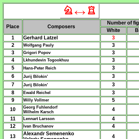
Number of fi
Place
Composers
White
B
1
Gerhard Latzel
3
2
3
Wolfgang Pauly
3
3
Grigori Popov
4
3
Lkhundevin Togookhuu
5
3
Hans-Peter Reich
6
3
Jurij Bilokin’
7
3
Jurij Bilokin’
8
3
Ewald R
eichel
9
5
Willy Vollmer
Georg Fuhlendorf
10
4
Wilhelm Karsch
11
4
Lennart Larsson
12
4
Ivan Bruchanov
Alexandr Semenenko
13
4