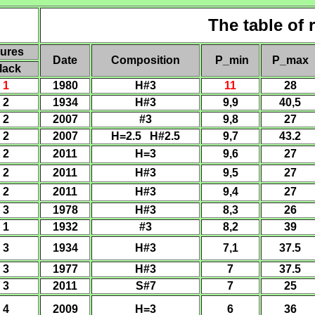
The table of 
gures
Date
Composition
P
_min
P
_max
lack
1
1980
H#3
11
28
2
1934
H#3
9,9
40,5
2
200
7
#3
9,8
27
2
200
7
H=2.5 H#2.5
9,7
43.2
2
2011
H=3
9,6
27
2
2011
H#3
9,5
27
2
2011
H#3
9,4
27
3
1978
H#3
8,3
26
1
1932
#3
8,2
39
3
1934
H#3
7,1
37.5
3
1977
H#3
7
37.5
3
2011
S#7
7
25
4
200
9
H
=
3
6
3
6