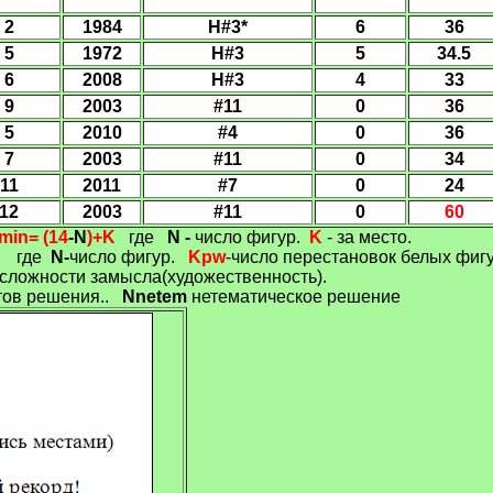
2
1984
H#3
*
6
3
6
5
1972
H#3
5
34.5
6
200
8
H#3
4
33
9
2003
#11
0
36
5
2010
#4
0
36
7
2003
#11
0
34
11
2011
#7
0
24
12
2003
#11
0
60
min=
(14
-
N
)+
K
где
N -
число фигур
.
K
-
за место.
где
N-
число фигур.
Kpw
-число перестановок белых фигу
сложности замысла(художественность).
тов решения..
Nnetem
нетематическое решение