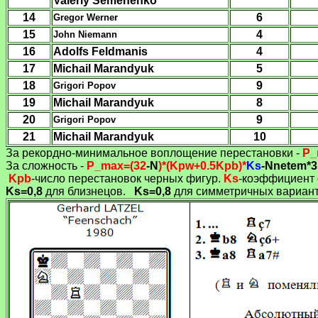
Valeriy Semenenko
14
6
Gregor Werner
15
4
John Niemann
16
Adolfs Feldmanis
4
17
Michail Marandyuk
5
18
9
Grigori Popov
19
Michail Marandyuk
8
20
9
Grigori Popov
21
Michail Marandyuk
10
За рекордно-минимальное воплощение перестановки -
P
_
За сложность -
P
_max=(32
-N
)*(Kpw+0.5Kpb)*
Ks
-
Nnetem*3
Kpb
-число перестановок черных фигур.
Ks
-коэффициент 
Ks
=0,8
для близнецов.
Ks
=0,8
для симметричных вариан