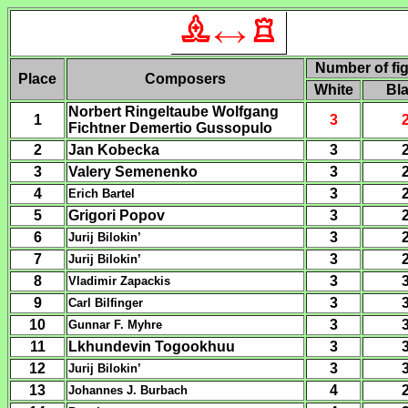
Number of fi
Place
Composers
White
Bl
Norbert Ringeltaube Wolfgang
1
3
Fichtner Demertio Gussopulo
2
Jan Kobecka
3
3
Valery Semenenko
3
4
3
Erich
Bartel
5
Grigori Popov
3
6
3
Jurij Bilokin’
7
3
Jurij Bilokin’
8
3
Vladimir Zapackis
9
3
Carl Bilfinger
10
3
Gunnar F. M
yhre
11
Lkhundevin Togookhuu
3
12
3
Jurij Bilokin’
13
4
Johannes J. B
urbach