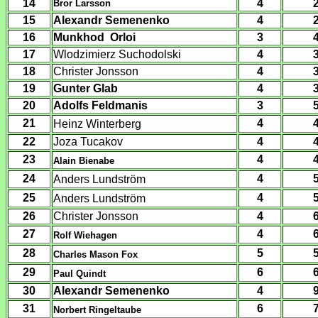
14
4
Bror Larsson
15
Alexandr Semenenko
4
1
6
Munkhod Orloi
3
17
Wlodzimierz
Suchodolski
4
18
Christer Jonsson
4
19
Gunter Glab
4
20
Adolfs Feldmanis
3
21
4
Heinz Winterberg
22
Joza Tucakov
4
23
4
Alain Bienabe
24
4
Anders Lundström
25
4
Anders Lundström
26
Christer Jonsson
4
27
4
Rolf Wiehagen
28
5
Charles Mason Fox
29
6
Paul Quindt
30
Alexandr Semenenko
4
31
6
Norbert Ringeltaube