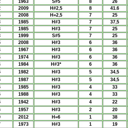
2
1963
S#
5
8
26
2
2009
H#
2
,5
8
41.6
4
2008
H=2
,5
7
25
3
1985
H#
3
7
37,5
3
1985
H#
3
7
25
3
1999
S#
5
7
25
5
200
8
H#
3
6
36
4
1967
H#
3
6
36
4
1974
H#
3
6
36
4
1984
H#
3*
6
36
5
1982
H#
3
5
34,5
5
1987
H#
3
5
34,5
6
1985
H#
3
4
33
6
1988
H#
3
4
33
5
1942
H#
3
4
22
6
1957
H#
3
2
20
9
2012
H=6
1
38
7
1973
H#
3
1
19