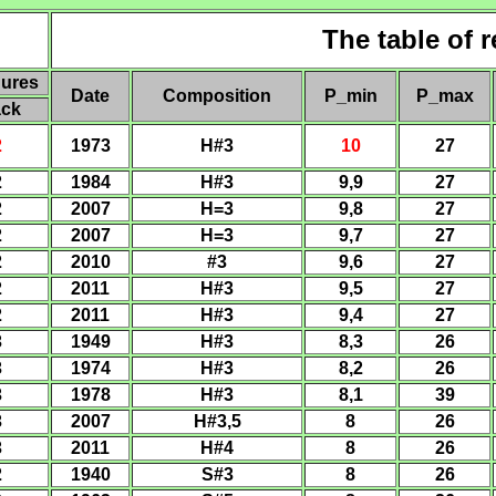
The table of 
gures
Date
Composition
P
_min
P
_max
ack
2
1973
H#
3
10
2
7
2
1984
H#3
9,9
2
7
2
200
7
H
=
3
9,8
2
7
2
200
7
H
=
3
9,7
2
7
2
2010
#3
9,6
27
2
20
11
H#3
9,5
27
2
20
11
H#3
9,4
27
3
1949
H#
3
8,3
26
3
1974
H#
3
8,2
26
3
1978
H#
3
8,1
39
3
200
7
H#
3,5
8
26
3
20
11
H#4
8
26
2
1940
S#
3
8
26