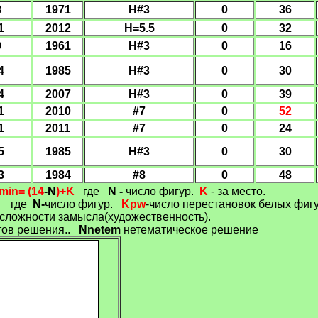
8
1971
H#
3
0
36
1
2012
H=5.5
0
32
9
1961
H#
3
0
16
4
1985
H#3
0
30
4
2007
H#3
0
39
1
2010
#7
0
52
1
2011
#7
0
24
5
1985
H#3
0
30
3
1984
#8
0
48
min=
(14
-
N
)+
K
где
N -
число фигур
.
K
-
за место.
где
N-
число фигур.
Kpw
-число перестановок белых фигу
сложности замысла(художественность).
тов решения..
Nnetem
нетематическое решение