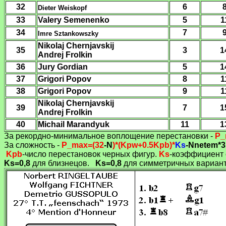
32
6
Dieter Weiskopf
33
Valery Semenenko
5
1
34
7
Imre Sztankowszky
Nikolaj Chernjavskij
35
3
1
Andrej Frolkin
36
Jury Gordian
5
1
37
Grigori Popov
8
1
38
Grigori Popov
9
1
Nikolaj Chernjavskij
39
7
1
Andrej Frolkin
40
Michail
Marandyuk
11
1
За рекордно-минимальное воплощение перестановки -
P
_
За сложность -
P
_max=(32
-N
)*(Kpw+0.5Kpb)*
Ks
-
Nnetem*3
Kpb
-число перестановок черных фигур.
Ks
-коэффициент 
Ks
=0,8
для близнецов.
Ks
=0,8
для симметричных вариан