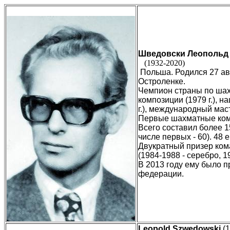
Шведовски Леопольд
(1932-2020)
Польша. Родился 27 авг
Остроленке.
Чемпион страны по шах
композиции (1979 г.), 
г.), международный ма
Первые шахматные комп
Всего составил более 1
числе первых - 60). 48
Двукратный призер ком
(1984-1988 - серебро, 1
В 2013 году ему было 
федерации.
Leopold
Szwedowski
(