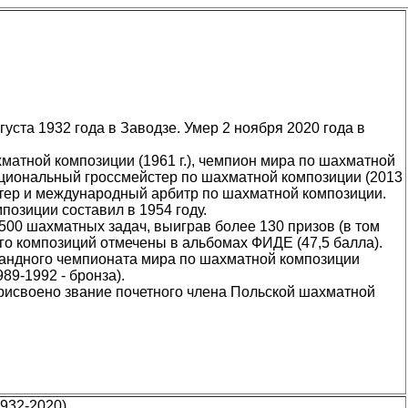
уста 1932 года в Заводзе. Умер 2 ноября 2020 года в
матной композиции (1961 г.), чемпион мира по шахматной
национальный гроссмейстер по шахматной композиции (2013
стер и международный арбитр по шахматной композиции.
озиции составил в 1954 году.
500 шахматных задач, выиграв более 130 призов (в том
 его композиций отмечены в альбомах ФИДЕ (47,5 балла).
андного чемпионата мира по шахматной композиции
989-1992 - бронза).
присвоено звание почетного члена Польской шахматной
1932-2020)