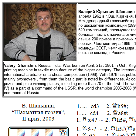
Вал
е
́рий Ю́рьевич Ша́ньшин
апреля 1961
в г.
Ош, Киргизия
.
М
еждународный гроссмейстер
по шахматной композиции (199
520
композиций
, преимуществе
бо́льшая часть отмечена отли
свыше 200 призов и призовых м
первых. Чемпион мира 1989—1
команды СССР, чемпион мира 
составе команды России.
Valery Shanshin
. Russia, Tula. Was born on April, 21st 1961 in
Osh
, Kir
printing machine in textile manufacture of the higher category. The interna
international arbitrator on a chess composition (1998). With 1978 has publ
mainly
twomovers
, from them the basic part is noted by differences. At 
prizes and prize-winning places, including more than 70 of the first. The
IV) as a part of a command of the USSR, the world champion 2005-2008 (W
command of Russia.