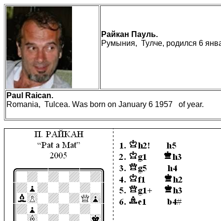
Райкан
П
ауль
.
Румыния, Тулче, родился 6 янва
Paul
Raican
.
Romania, Tulcea.
W
as born on January 6 1957 of year.