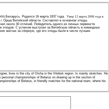
006)
Беларусь. Родился 16
марта
1937 год
а.
У
мер 12 марта 2006 года в
 г. Орша Витебской области. Составля
л
в основном этюды.
чил около 30 отличий. Победитель одного из личных первенств
е этюдов. С успехом выступал за Витебскую область в командных
ких матчах за сборную, где его этюды были в числе лучших.
gner, lives in the city of Orsha in the Vitebsk region. Is mainly sketches. He
e personal championships of Belarus on drawing up in the section of
pionships of Belarus, in friendly matches for the national team, where his