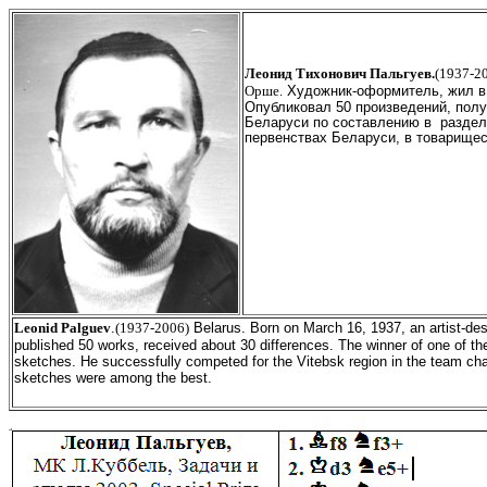
Леонид Тихонович Пальгуев.
(1937-2
Орше.
Х
удожник-оформитель, жи
л
в
Опубликовал 50 произведений, полу
Беларуси по составлению в
раздел
первенствах Беларуси, в товарищес
Leonid Palguev
.
(1937-2006)
Belarus. Born on March 16, 1937, an artist-desi
published 50 works, received about 30 differences. The winner of one of th
sketches. He successfully competed for the Vitebsk region in the team cham
sketches were among the best.