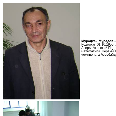
Мурадхан Мурадов
–
Родился
0
1.10.1950
.
Азербайжанский Педо
математики. Первый э
чемп
и
оната Азербайд