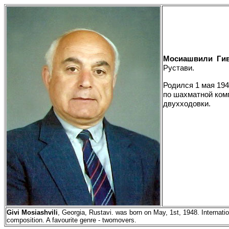
Мосиашвили
Ги
Рустави
.
Родился 1 мая 19
по шахматной ком
двухходовки.
Givi
Mosiashvili
,
Georgia
,
Rustavi
.
was born on May, 1st, 1948. Internati
composition. A favourite genre -
twomovers
.