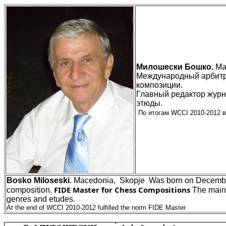
Мило
ш
ески Бошко.
Ма
Международный арбитр
композиции.
Главный редактор жур
этюды.
По итогам
WCCI 2010-2012
Bosko
Miloseski
. Macedonia, Skopje Was born on December 
FIDE Master for Chess Compositions
composition.
The main 
genres and etudes.
At the end of WCCI 2010-2012 fulfilled the norm FIDE Master