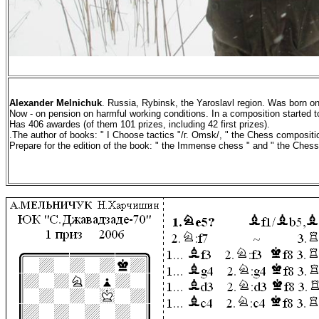
Alexander
Melnichuk
. Russia, Rybinsk, the Yaroslavl region. Was born 
Now - on pension on harmful working conditions. In a composition started
Has 406
awarde
s (of them 101 prizes, including 42 first prizes).
.The author of books: " I Choose tactics "/г. Omsk/, " the Chess composition
Prepare for the edition of the book: " the Immense chess " and " the Chess