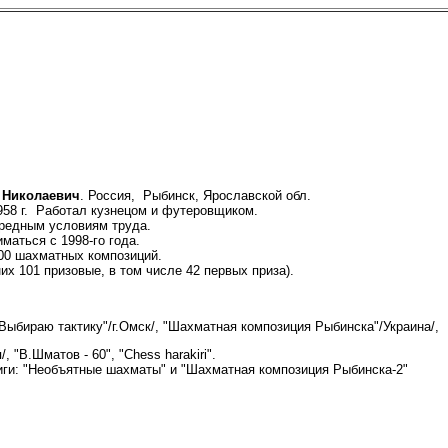
 Николаевич
. Россия, Рыбинск, Ярославской обл.
58 г. Работал кузнецом и футеровщиком.
 вредным условиям труда.
маться с 1998-го года.
00 шахматных композиций.
их 101 призовые, в том числе 42 первых приза).
 "Выбираю тактику"/г.Омск/, "Шахматная композиция Рыбинска"/Украина/,
, "В.Шматов - 60", "Сhess harakiri".
ниги: "Необъятные шахматы" и "Шахматная композиция Рыбинска-2"