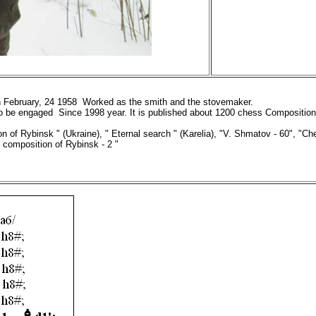
on February, 24 1958 Worked as the smith and the stovemaker.
 to be engaged
Since 1998 year. It is published about
12
00 chess
Composition
 of Rybinsk " (Ukraine), " Eternal search " (Karelia)
, "V. Shmatov - 60", "Сhe
 composition of Rybinsk - 2 "