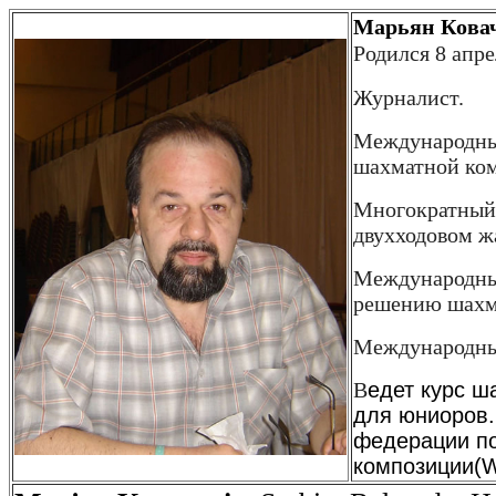
Марьян Кова
Родился 8
апре
Журналист.
Международны
шахмат
ной ко
Многократный
двухходовом ж
Международны
решению
шахм
Международн
В
едет курс ш
для юниоров.
федерации п
композиции(