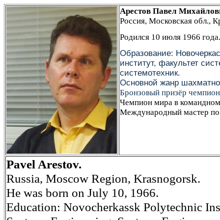
Арестов Павел
Михайлов
Россия
,
Московская обл., К
Родился 10 июля 1966 года
Образование: Новочерка
институт, факультет сис
системотехник.
Основной жанр шахматно
Бронзовый призёр чемпионат
Чемпион мира в командном 
Международный м
астер п
Pavel Arestov.
Russia, Moscow Region, Krasnogorsk.
He was born on July 10, 1966.
Education: Novocherkassk Polytechnic Inst