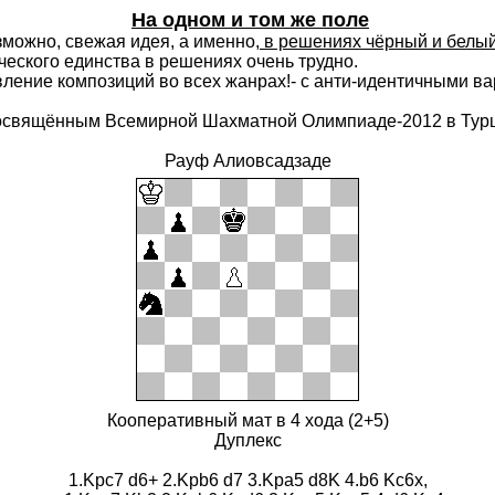
На одном и том же поле
зможно, свежая идея, а именно
, в решениях чёрный и белый
ического единства в решениях очень трудно.
ление композиций во всех жанрах!- с анти-идентичными вар
 посвящённым Всемирной Шахматной Олимпиаде-2012 в Тур
Рауф Алиовсадзаде
Кооперативный мат в 4 хода (2+5)
Дуплекс
1.Kpc7 d6+ 2.Kpb6 d7 3.Kpa5 d8K 4.b6 Kc6x,