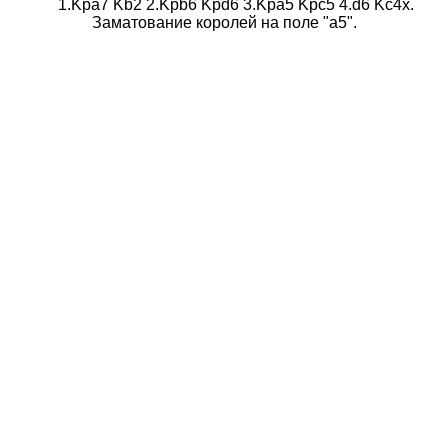
1.Kpa7 Kb2 2.Kpb6 Kpd6 3.Kpa5 Kpc5 4.d6 Kc4x.
Заматование королей на поле "а5".