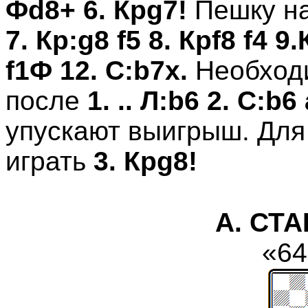
Фd8+ 6. Крg7!
Пешку н
7. Кр:
g
8
f
5 8.
Крf8 f4 9.
f1Ф 12. С:b7х.
Необходи
после
1. .. Л:b6 2. С:b
упускают выигрыш. Для
играть
3. Крg8!
А. СТ
«64