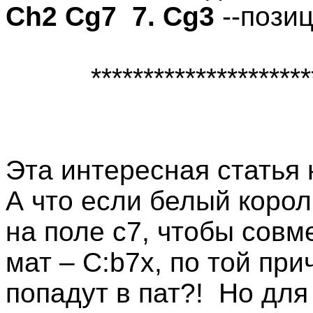
С
h
2 Сg7
7. Сg3
--позиц
*********************
Эта интересная статья 
А что если белый корол
на поле с7, чтобы совм
мат – С:
b
7х, по той пр
попадут в пат?!
Но для