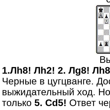
В
1.
Л
h8!
Л
h2! 2.
Л
g8!
Л
h8
Черные в цугцванге. До
выжидательный ход. Но
только
5. Сd5!
Ответ ч