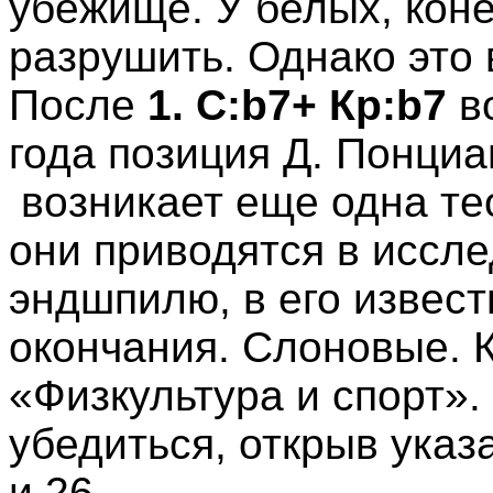
убежище. У белых, кон
разрушить. Однако это 
После
1. С:b7+ Кр:b7
во
года позиция Д. Понци
возникает еще одна те
они приводятся в иссл
эндшпилю, в его извес
окончания. Слоновые. 
«Физкультура и спорт».
убедиться, открыв указ
и 26.