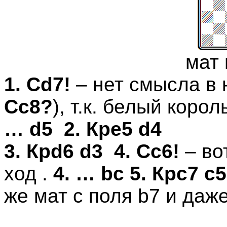
мат 
1. Сd7!
– нет смысла в 
С
c
8?
)
,
т.к. белый корол
… d5
2. Кр
e
5
d
4
3. Кр
d
6
d
3
4. С
c
6!
– во
ход .
4. … bc 5. Кр
c7
c5
же мат с поля
b
7 и даж