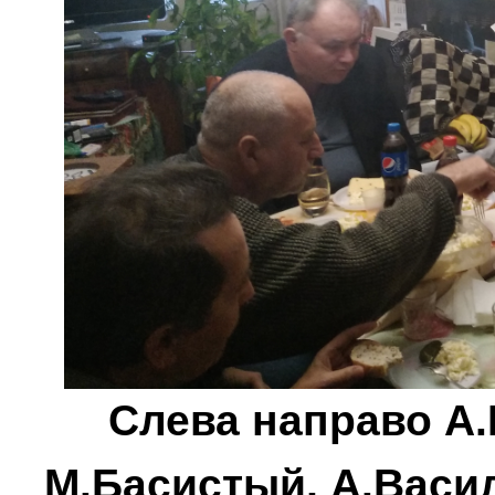
Слева направо А.
М.Басистый, А.Васил