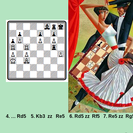
4. …
Rd5
5. Kb3
zz
Re5
6.
Rd5
zz
Rf5
7.
Re5
zz
R