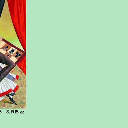
g5
8.
Rf5
zz