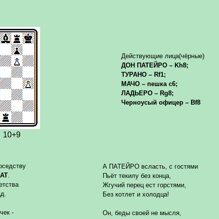
Действующие лица
(
чёрные
)
ДОН ПАТЕЙРО – Kh8
;
ТУРАНО –
Rf
1
;
МАЧО – пешка
c
6
;
ЛАДЬЕРО –
Rg
8
;
Черноусый офицер
– Bf8
10+9
оседству
А ПАТЕЙРО всласть, с гостями
АТ
.
Пьёт текилу без конца,
етства
Жгучий перец ест горстями,
д.
Без котлет и холодца!
чек -
Он, беды своей не мысля,