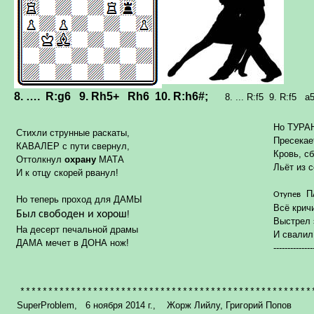
8. …
.
R:g6
9.
Rh5
+
Rh6
10.
R:h6
#;
8. ... R:f5
9. R:f5
a
Но ТУРАН
Стихли струнные раскаты,
Пресекает
КАВАЛЕР с пути свернул,
Кровь, сб
Оттолкнул
охрану
МАТА
Льёт из 
И к отцу скорей рванул!
ПА
Отупев
Но теперь проход для ДАМЫ
Всё кричи
Был свободен и хорош
!
Выстрел 
На десерт печальной драмы
И свалил 
ДАМА мечет в ДОНА нож!
--------------
****************************************************
SuperProblem,
6 ноября 2014 г., Жорж Лийлу, Григорий Попов