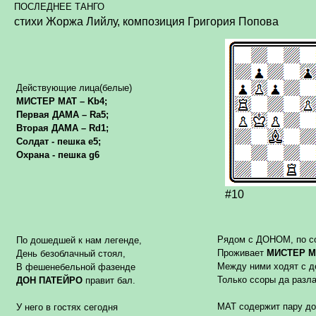
ПОСЛЕДНЕЕ ТАНГО
стихи Жоржа Лийлу, композиция Григория Попова
Действующие лица(белые)
МИСТЕР МАТ –
Kb
4
;
Первая ДАМА –
Ra
5
;
Вторая
ДАМА –
Rd1
;
Солдат - пешка
e5
;
Охрана - пешка
g6
#10
Рядом с ДОНОМ, по с
По дошедшей к нам легенде,
Проживает
МИСТЕР М
День безоблачный стоял,
Между ними ходят с д
В фешенебельной фазенде
Только ссоры да разла
ДОН ПАТЕЙРО
правит бал.
МАТ содержит пару до
У него в гостях сегодня