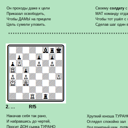
Он проходы даже к цели
Своему
солдату
с
Приказал освободить,
МАТ команду отда
Чтобы
ДАМЫ на прицеле
Чтобы тот ушёл с 
Цель сумели уловить.
Сделав шаг один 
****************************************************
2.
…
Rf5
Накачав себя так рано,
Хрупкий юноша ТУРАН
И набравшись до чертей,
Оглядел спокойно зал
Просит ДОН сынка ТУРАНО
дурм
Под приятный шум