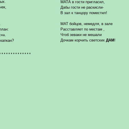
ых.
МАТА в гости пригласил,
чек,
Дабы гости не раскисли-
В зал к танцору поместил!
,
МАТ бойцов, немедля, в зале
план:
Расставляет по местам ,
Чтоб зеваки не мешали
ска,
Дочкам корчить светских
ДАМ
!
капкан?
**************