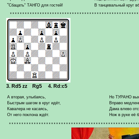
"
Сбацать" ТАНГО для гостей!
В танцевальный круг в
****************************************************
3.
Rd5
zz
Rg5
4.
Rd:c5
А вторая, улыбаясь,
Но ТУРАНО выж
Быстрым шагом в круг идёт,
Вправо медлен
Кавалера не касаясь,
Дама влево отс
От него поклона ждёт.
Нож в руке её 
****************************************************