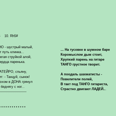
5
10. Rh5#
О - шустрый малый,
... На тусовке в шумном баре
 путь клинка...
Коромыслом дым стоит,
егая струйкой алой,
Хрупкий парень на гитаре
сердца паренька.
ТАНГО грустное творит.
ТЕЙРО, спьяну,
А поодаль шахматисты -
т: - Танцуй, сынок!
Повелители полей,
эхом в ДОНА грянул
В такт под ТАНГО гитариста,
беднягу с ног...
Страстно двигают ЛАДЕЙ..
.
--------------------------
*************