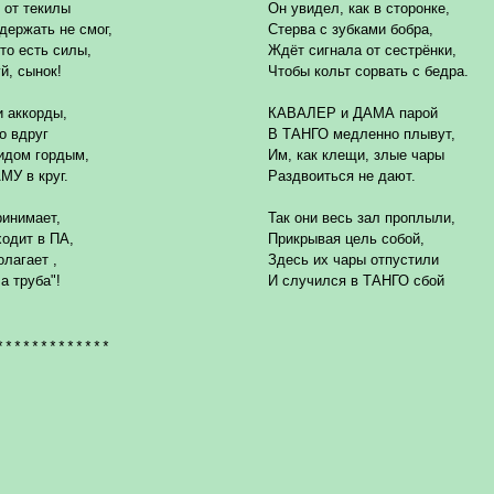
от текилы
Он увидел, как в сторонке,
держать не смог,
Стерва с зубками бобра,
что есть силы,
Ждёт сигнала от сестрёнки,
й, сынок!
Чтобы кольт сорвать с бедра.
и аккорды,
КАВАЛЕР и ДАМА парой
о вдруг
В ТАНГО медленно плывут,
идом гордым,
Им, как клещи, злые чары
МУ в круг.
Раздвоиться не дают.
инимает,
Так они весь зал проплыли,
одит в ПА,
Прикрывая цель собой,
лагает ,
Здесь их чары отпустили
а труба
"
!
И случился в ТАНГО сбой
*************