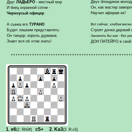
Двух блондинок молод
Друг
ЛАДЬЕРО
- местный мэр
Он, как мастер заморо
И боец охранной сотни -
Научил аферам их!
Черноусый офицер
.
А сынка его
ТУРАНО
Вот сейчас, хлебая виски
Будет лишним представлять:
Строят дочки дерзкий 
Он танцор; король дурмана;
Заманить бы как - без ри
Знает вся об этом знать!
ДОН ПАТЕЙРО в свой 
***************************************************
1.
e
6
c
5+
2.
Ka
3
(2.
Rh
5#)
(3.
R
:
c
5)