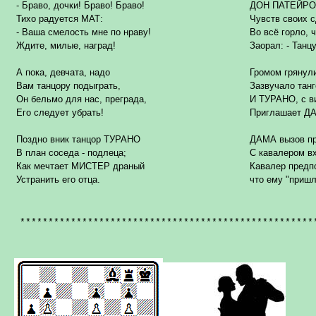
- Браво, дочки! Браво! Браво!
ДОН ПАТЕЙРО 
Тихо радуется МАТ:
Чувств своих с
- Ваша смелость мне по нраву!
Во всё горло, 
Ждите, милые, наград!
Заорал: - Танцу
А пока, девчата, надо
Громом грянул
Вам танцору подыграть,
Зазвучало танг
Он бельмо для нас, преграда
,
И ТУРАНО, с в
Его следует убрать!
Приглашает ДА
Поздно вник танцор ТУРАНО
ДАМА вызов пр
В план соседа - подлеца;
С кавалером вх
Как мечтает МИСТЕР драный
Кавалер предпо
Устранить его отца.
что ему
"
пришл
****************************************************