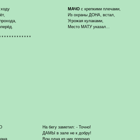
 ходу
МАЧО
с крепкими плечами,
ёт,
Из охраны ДОНА, встал,
прохода,
Угрожая кулаками,
вперёд.
Место МАТУ указал...
*************
О
На бегу заметил: - Точно!
ДАМЫ в зале не к добру!
ана,
Вон одна из них порочно