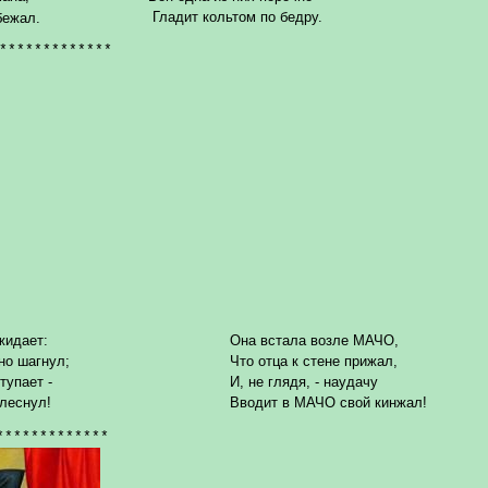
Гладит кольтом по бедру.
бежал.
*************
идает:
Она встала возле МАЧО,
но шагнул;
Что отца к стене прижал,
тупает -
И, не глядя, - наудачу
блеснул!
Вводит в МАЧО свой кинжал!
*************