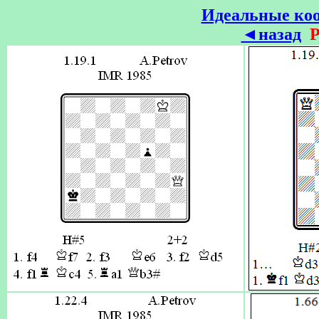
Идеальные коо
◄назад
P